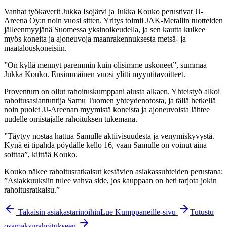
Vanhat työkaverit Jukka Isojärvi ja Jukka Kouko perustivat JJ-
Areena Oy:n noin vuosi sitten. Yritys toimii JAK-Metallin tuotteiden
jälleenmyyjänä Suomessa yksinoikeudella, ja sen kautta kulkee
myös koneita ja ajoneuvoja maanrakennuksesta metsä- ja
maatalouskoneisiin.
”On kyllä mennyt paremmin kuin olisimme uskoneet”, summaa
Jukka Kouko. Ensimmäinen vuosi ylitti myyntitavoitteet.
Proventum on ollut rahoituskumppani alusta alkaen. Yhteistyö alkoi
rahoitusasiantuntija Samu Tuomen yhteydenotosta, ja tällä hetkellä
noin puolet JJ-Areenan myymistä koneista ja ajoneuvoista lähtee
uudelle omistajalle rahoituksen tukemana.
”Täytyy nostaa hattua Samulle aktiivisuudesta ja venymiskyvystä.
Kynä ei tipahda pöydälle kello 16, vaan Samulle on voinut aina
soittaa”, kiittää Kouko.
Kouko näkee rahoitusratkaisut kestävien asiakassuhteiden perustana:
”Asiakkuuksiin tulee vahva side, jos kauppaan on heti tarjota jokin
rahoitusratkaisu.”
Takaisin asiakastarinoihin
Lue Kumppaneille-sivu
Tutustu
osamaksurahoitukseen