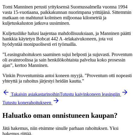
Tomi Manninen perusti yrityksensä Suomussalmella vuonna 1994
vasta 15-vuotiaana, paikkakunnan nuorimpana yrittäjänä. Sittemmin
matkaan on mahtunut kolmisen miljoonaa kilometriä ja
kuljetuskaluston jatkuva uusiminen.
Kuljetusliike halusi laajentaa mahdollisuuksiaan, ja Manninen päätti
hankkia käytetyn Bobcat 442 A -telakaivukoneen, jota voi
hyödyntää monipuolisesti eri työmailla.
”Leasingrahoituksen saaminen sujui helposti ja sujuvasti. Proventum
oli avainroolissa ja sain henkilökohtaista palvelua koko prosessin
ajan”, kertoo Manninen.
Vinkin Proventumista antoi koneen myyjä. ”Proventum otti nopeasti
yhteyttä ja rahoitus järjestyi heidän kautta.”
Takaisin asiakastarinoihin
Tutustu kaivinkoneen leasingiin
Tutustu konerahoitukseen
Haluatko oman onnistuneen kaupan?
Jätä hakemus, niin etsimme sinulle parhaan rahoituksen. Yksi
hakemus riittää.