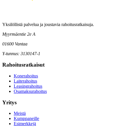
Yksilöllistä palvelua ja joustavia rahoitusratkaisuja.
Myyrmäentie 2e A
01600 Vantaa
Y-tunnus: 3130147-1
Rahoitusratkaisut
Konerahoitus
Laiterahoitus
Leasingrahoitus
Osamaksurahoitus
Yritys
Meistä
Kumppaneille
Esimerkkejä