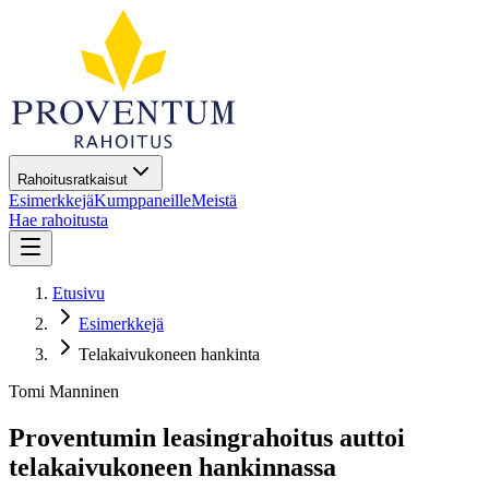
Rahoitusratkaisut
Esimerkkejä
Kumppaneille
Meistä
Hae rahoitusta
Etusivu
Esimerkkejä
Telakaivukoneen hankinta
Tomi Manninen
Proventumin leasingrahoitus auttoi
telakaivukoneen hankinnassa