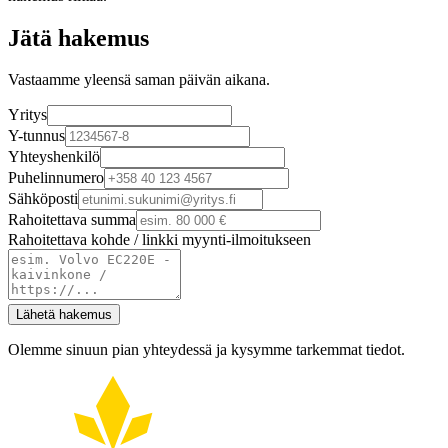
Jätä hakemus
Vastaamme yleensä saman päivän aikana.
Yritys
Y-tunnus
Yhteyshenkilö
Puhelinnumero
Sähköposti
Rahoitettava summa
Rahoitettava kohde / linkki myynti-ilmoitukseen
Lähetä hakemus
Olemme sinuun pian yhteydessä ja kysymme tarkemmat tiedot.